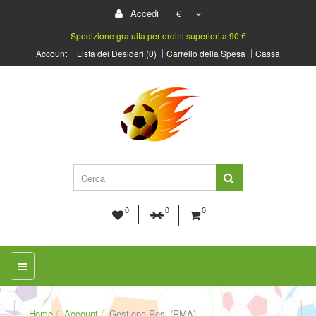
Accedi
€
Spedizione gratuita per ordini superiori a 90 €
Account
Lista dei Desideri (0)
Carrello della Spesa
Cassa
0
0
0
Home
Account
Gestione Resi (RMA)