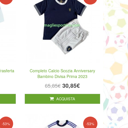
rasferta
Completo Calcio Scozia Anniversary
Bambino Divisa Prima 2023
30,85€
65,85€
ACQUISTA
-53%
-53%