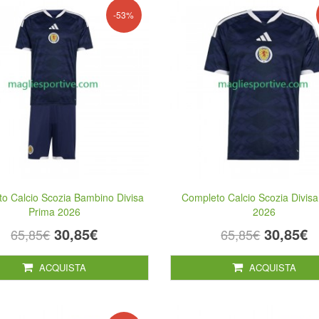
-53%
o Calcio Scozia Bambino Divisa
Completo Calcio Scozia Divis
Prima 2026
2026
30,85€
30,85€
65,85€
65,85€
ACQUISTA
ACQUISTA