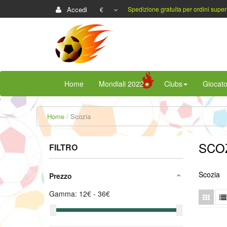
Accedi
Spedizione gratuita per ordini super
€
Home
Mondiali 2022
Clubs
Giocato
Home
Scozia
SCO
FILTRO
Scozia
Prezzo
Gamma:
12
€ -
36
€