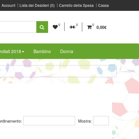
Account
Lista dei Desideri (0)
Carrello della Spesa
Cassa
0
0
0
0,00€
diali 2018
Bambino
Donna
ordinamento:
Mostra: