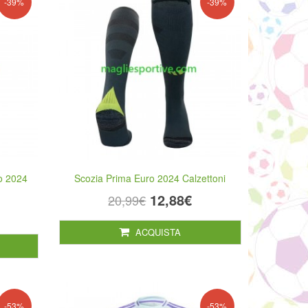
-39%
-39%
o 2024
Scozia Prima Euro 2024 Calzettoni
12,88€
20,99€
ACQUISTA
-53%
-53%