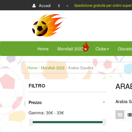
Accedi
Spedizione gratuita per ordini super
€
Home
Mondiali 2022
Clubs
Giocato
Home
Mondiali 2022
Arabia Saudita
ARAB
FILTRO
Arabia S
Prezzo
Gamma:
30
€ -
33
€