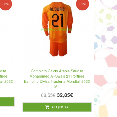
-53%
-52%
dita
Completo Calcio Arabia Saudita
iere
Mohammed Al-Owais 21 Portiere
ali 2022
Bambino Divisa Trasferta Mondiali 2022
ML
32,85€
68,55€
ACQUISTA