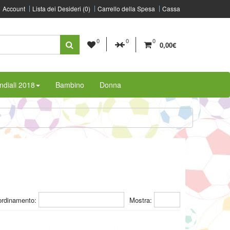
Account
Lista dei Desideri (0)
Carrello della Spesa
Cassa
0
0
0
0,00€
diali 2018
Bambino
Donna
ordinamento:
Mostra: