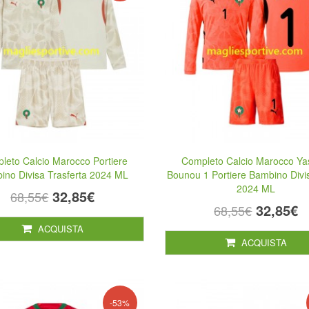
leto Calcio Marocco Portiere
Completo Calcio Marocco Ya
ino Divisa Trasferta 2024 ML
Bounou 1 Portiere Bambino Divi
2024 ML
32,85€
68,55€
32,85€
68,55€
ACQUISTA
ACQUISTA
-53%