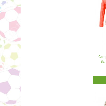
Comp
Bam