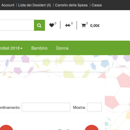
Account
Lista dei Desideri (0)
Carrello della Spesa
Cassa
0
0
0
0,00€
diali 2018
Bambino
Donna
ordinamento:
Mostra: