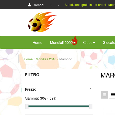
Accedi
Spedizione gratuita per ordini super
€
Home
Mondiali 2022
Clubs
Giocato
Home
Mondiali 2018
Marocco
MAR
FILTRO
Prezzo
Gamma:
30
€ -
39
€