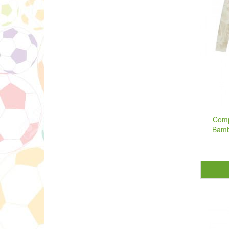
Comp
Bamb