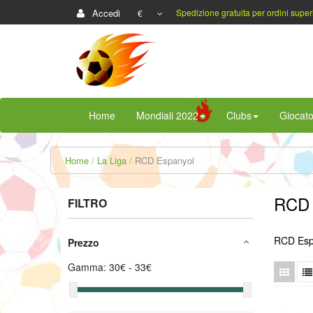
Accedi
Spedizione gratuita per ordini super
€
Home
Mondiali 2022
Clubs
Giocato
Home
La Liga
RCD Espanyol
RCD
FILTRO
RCD Esp
Prezzo
Gamma:
30
€ -
33
€