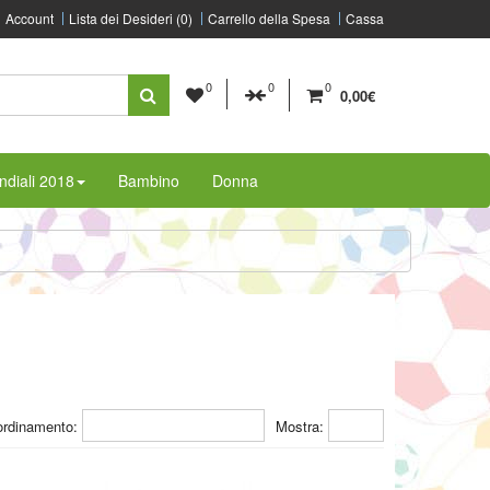
Account
Lista dei Desideri (0)
Carrello della Spesa
Cassa
0
0
0
0,00€
diali 2018
Bambino
Donna
ordinamento:
Mostra: