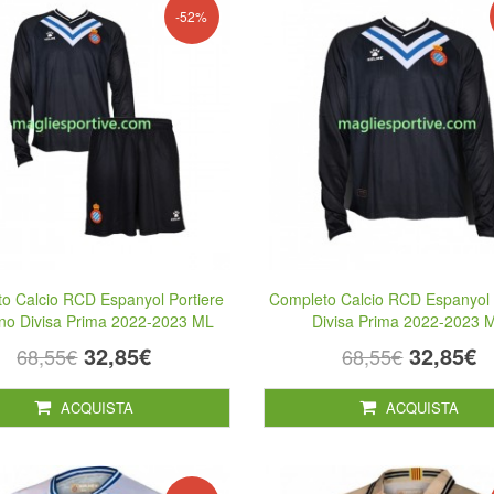
-52%
o Calcio RCD Espanyol Portiere
Completo Calcio RCD Espanyol 
no Divisa Prima 2022-2023 ML
Divisa Prima 2022-2023 
32,85€
32,85€
68,55€
68,55€
ACQUISTA
ACQUISTA