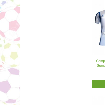
Compl
Seme