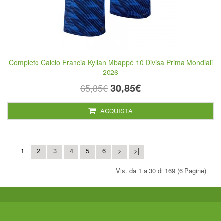
Completo Calcio Francia Kylian Mbappé 10 Divisa Prima Mondiali
2026
30,85€
65,85€
ACQUISTA
1
2
3
4
5
6
>
>|
Vis. da 1 a 30 di 169 (6 Pagine)